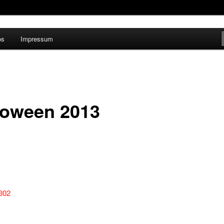
os
Impressum
rankfurt
loween 2013