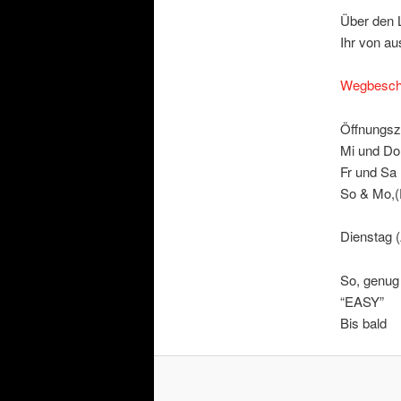
Über den 
Ihr von a
Wegbesch
Öffnungsz
Mi und Do
Fr und Sa 
So & Mo,(
Dienstag (
So, genug 
“EASY”
Bis bald