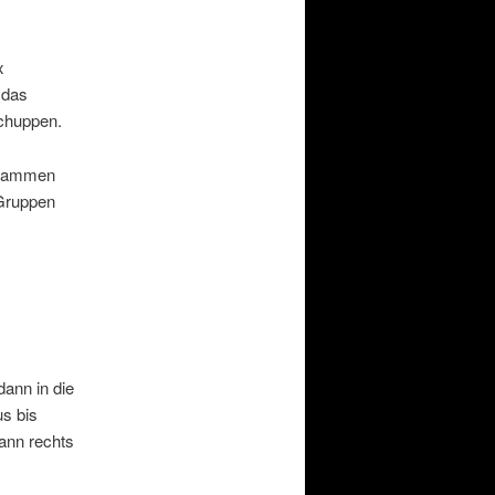
x
 das
Schuppen.
 stammen
 Gruppen
dann in die
s bis
dann rechts