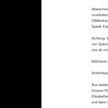
Abwechslu
musikalis
V8Wankers
Speak Eas
Achtung: W
von Speci
uns ab un
Mittrinken 
Anfahrtspl
Aus beiden
Grosse Ri
Elisabethe
und dann 