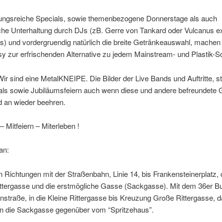
ngsreiche Specials, sowie themenbezogene Donnerstage als auch
che Unterhaltung durch DJs (zB. Gerre von Tankard oder Vulcanus e
) und vordergruendig natürlich die breite Getränkeauswahl, machen
y zur erfrischenden Alternative zu jedem Mainstream- und Plastik-
ir sind eine MetalKNEIPE. Die Bilder der Live Bands und Auftritte,
als sowie Jubiläumsfeiern auch wenn diese und andere befreundete
d an wieder beehren.
– Mitfeiern – Miterleben !
an:
 Richtungen mit der Straßenbahn, Linie 14, bis Frankensteinerplatz, 
ttergasse und die erstmögliche Gasse (Sackgasse). Mit dem 36er Bu
nstraße, in die Kleine Rittergasse bis Kreuzung Große Rittergasse, 
in die Sackgasse gegenüber vom “Spritzehaus”.