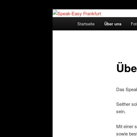
Zum
Hard'n'Heavy Place
Inhalt
Hauptmenü
Startseite
Über uns
Fot
wechseln
Speak-Easy F
Übe
Das Speak
Seither so
sein.
Mit einer
sowie bes